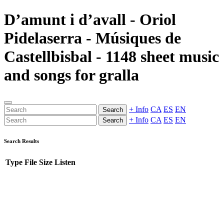
D’amunt i d’avall - Oriol
Pidelaserra - Músiques de
Castellbisbal - 1148 sheet music
and songs for gralla
+ Info
CA
ES
EN
Search
+ Info
CA
ES
EN
Search
Search Results
Type
File
Size
Listen