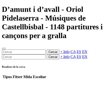
D’amunt i d’avall - Oriol
Pidelaserra - Músiques de
Castellbisbal - 1148 partitures i
cançons per a gralla
+ Info
CA
ES
EN
Cercar
+ Info
CA
ES
EN
Cercar
Resultats de la cerca
Tipus
Fitxer
Mida
Escoltar