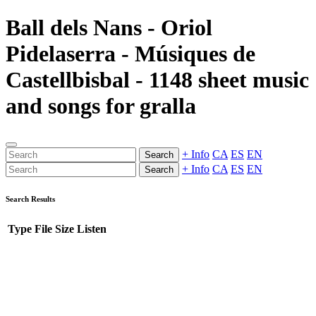
Ball dels Nans - Oriol
Pidelaserra - Músiques de
Castellbisbal - 1148 sheet music
and songs for gralla
+ Info
CA
ES
EN
Search
+ Info
CA
ES
EN
Search
Search Results
Type
File
Size
Listen