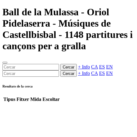
Ball de la Mulassa - Oriol
Pidelaserra - Músiques de
Castellbisbal - 1148 partitures i
cançons per a gralla
+ Info
CA
ES
EN
Cercar
+ Info
CA
ES
EN
Cercar
Resultats de la cerca
Tipus
Fitxer
Mida
Escoltar