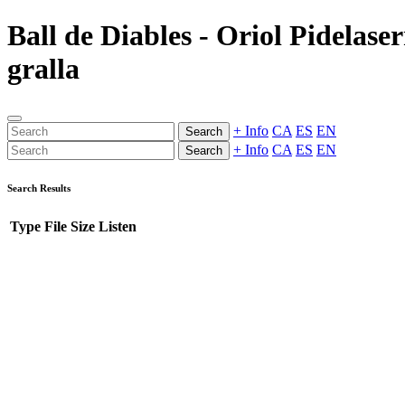
Ball de Diables - Oriol Pidelase
gralla
+ Info
CA
ES
EN
Search
+ Info
CA
ES
EN
Search
Search Results
Type
File
Size
Listen